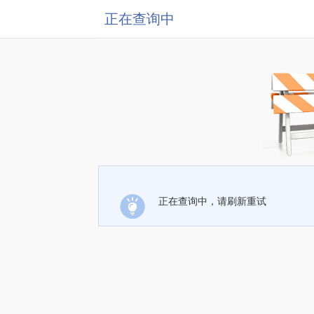
正在查询中
正在查询中，请刷新重试