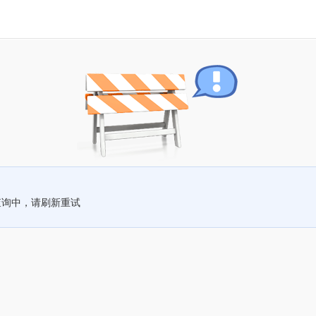
查询中，请刷新重试